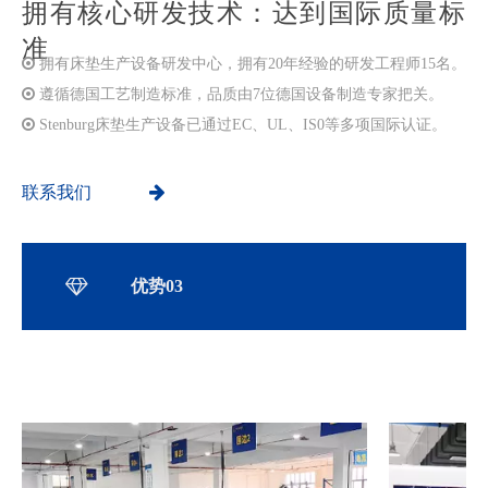
拥有核心研发技术：达到国际质量标
准

拥有床垫生产设备研发中心，拥有20年经验的研发工程师15名。

遵循德国工艺制造标准，品质由7位德国设备制造专家把关。

​​​​​​​
Stenburg床垫生产设备已通过EC、UL、IS0等多项国际认证。
联系我们
优势03