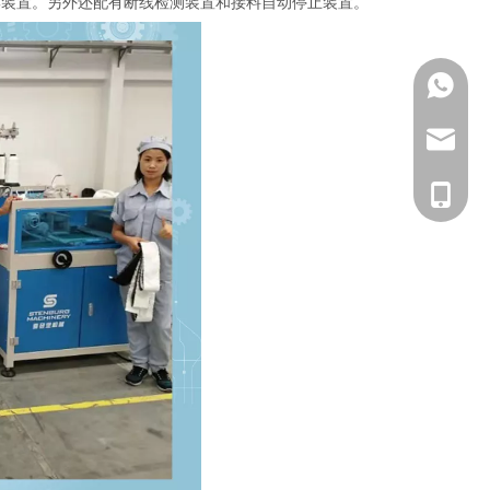
集装置。另外还配有断线检测装置和接料自动停止装置。
+861338
marketin
+861338