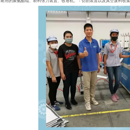
耐用的聚氨酯辊、材料张力装置、收卷机。 - 切割装置以及真空废料收