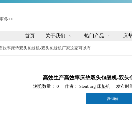
更多>>
首页
关于我们
热门产品
床
高效率床垫双头包缝机-双头包缝机厂家这家可以有
高效生产高效率床垫双头包缝机-双头
浏览数量：
0
作者： Stenburg 床垫机 发布时间
询价
twitter","line","wechat","linkedin","pinterest","whatsapp"]