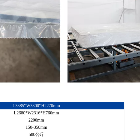
L3385*W3300*H2270mm
L2680*W2316*H760mm
2200mm
150-350mm
500公斤