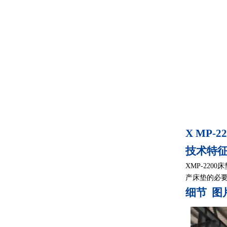
X
MP
-
2
技术特
XMP-22
产床垫的必
细节
图