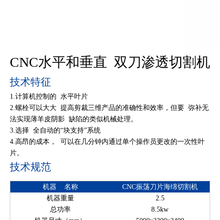
CNC水平和垂直 双刀渗透切割机
技术特征
1.计算机控制的 水平叶片
2.螺栓可以大大 提高剪裁三维产品的准确性和效率，但要 弥补无
法实现薄羊皮阴影 缺陷的类似机械处理。
3.选择 全自动的“块支持”系统
4.高昂的成本， 可以在几分钟内通过单个操作员更改的一次性叶
片。
技术规范
机器 名称
CNC振荡刀片海绵切割机
机器重量
2.5
总功率
8.5kw